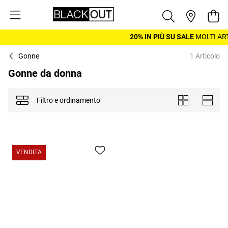
Salta al contenuto
Cest
20% IN PIÙ SU SALE
MOLTI ART
Gonne
1 Articolo
Gonne da donna
Filtro e ordinamento
Mostra come
Piastrelle
Elenco
VENDITA