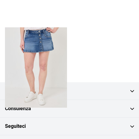
Un capo indispensabile per l'estate: la gonna-pantalone in denim.
CHF 49.95
CHF 29.95
Servizio clienti
Consulenza
Seguiteci