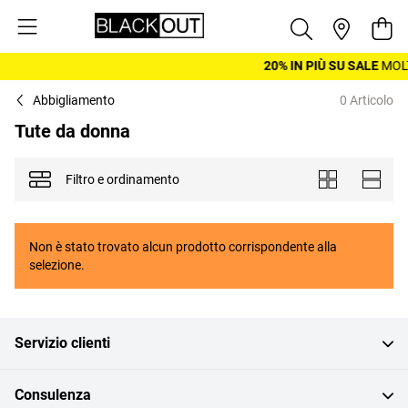
Salta al contenuto
Cest
20% IN PIÙ SU SALE
MOLT
Abbigliamento
0 Articolo
Tute da donna
Filtro e ordinamento
Mostra come
Piastrelle
Elenco
Non è stato trovato alcun prodotto corrispondente alla
selezione.
Servizio clienti
Consulenza