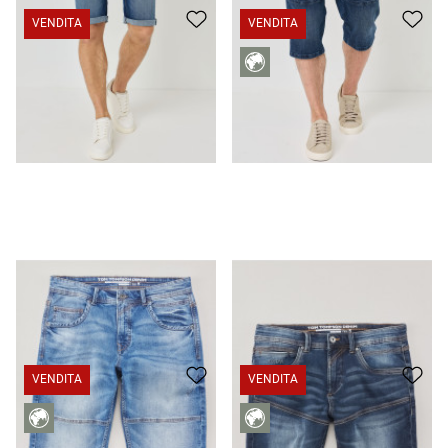
VENDITA
VENDITA
Jeans skater in denim elasticizzato
CHF 49.95
CHF 29.95
Bermuda in denim realizzati in denim da jogging
CHF 39.95
CHF 29.95
VENDITA
VENDITA