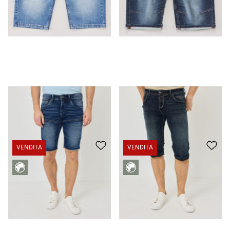
Bermuda in denim realizzati in denim da jogging
CHF 39.95
CHF 29.95
Scarpe da skater in denim con cuciture a contrasto
CHF 49.95
CHF 29.95
VENDITA
VENDITA