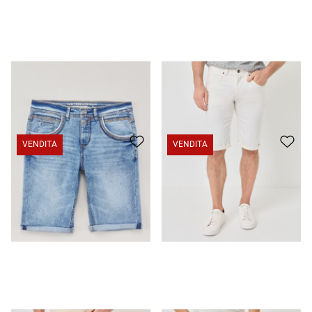
Bermuda in denim con cuciture decorative
CHF 39.95
CHF 29.95
Pantaloncini in denim realizzati in cotone elasticizzato
CHF 39.95
CHF 29.95
VENDITA
VENDITA