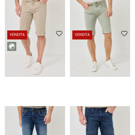
Pantaloncini in denim realizzati in cotone elasticizzato
CHF 39.95
CHF 29.95
Pantaloncini in denim realizzati in cotone elasticizzato
CHF 39.95
CHF 29.95
VENDITA
VENDITA
Bermuda in denim con cuciture decorative
CHF 39.95
CHF 29.95
Jeans skater in denim elasticizzato
CHF 49.95
CHF 29.95