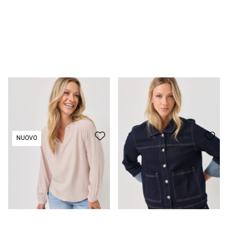
Camicetta semplice a pois e volant
CHF 39.95
Un nuovo look: giacca di jeans alla moda
CHF 59.95
NUOVO