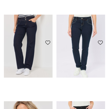
Jeans a gamba larga con doppio bottone
CHF 59.95
Jeans Slim Fit - Modello LINA
CHF 59.95
giacca in denim elasticizzato
CHF 59.95
Jeans bootcut - modello MARA
CHF 59.95