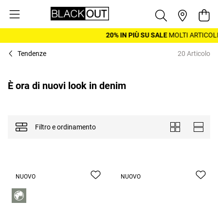
Salta al contenuto
Cest
20% IN PIÙ SU SALE
MOLTI ARTICOLI I
Tendenze
20 Articolo
È ora di nuovi look in denim
Filtro e ordinamento
Mostra come
Piastrelle
Elenco
NUOVO
NUOVO