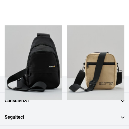
Borsa di medie dimensioni / Borsa a tracolla
CHF 25.95
CHF 15.95
Versatile: piccola borsa a tracolla
CHF 19.95
CHF 9.95
Servizio clienti
Consulenza
Seguiteci