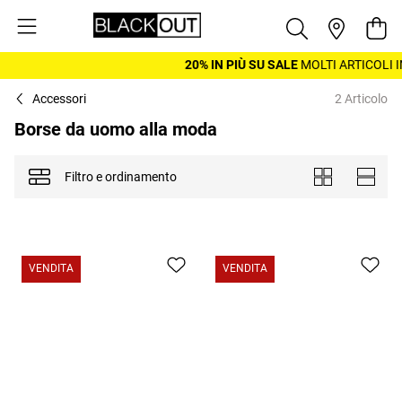
Salta al contenuto
Cest
20% IN PIÙ SU SALE
MOLTI ARTICOLI I
Accessori
2 Articolo
Borse da uomo alla moda
Filtro e ordinamento
Mostra come
Piastrelle
Elenco
VENDITA
VENDITA