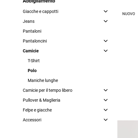
Abbigliamento
Slim
Camicie a maniche
Regular
Giacche e cappotti
NUOVO
Super Slim
Pullover & Maglier
Jeans
Maglione lavorato
Pantaloni
Pantaloni
Cardigan
Pantaloncini
Camicie
Pantaloncini
Felpe e giacche
T-Shirt
Pantaloncini
Giacche di felpa
Pantaloncini di jeans
Felpe
Polo
Maniche lunghe
Camicie per il tempo libero
Pullover & Maglieria
Felpe e giacche
Accessori
Polo dall