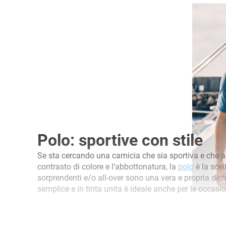
Polo: sportive con stile
Se sta cercando una camicia che sia sportiva e che al
contrasto di colore e l’abbottonatura, la
polo
è la scelt
sorprendenti e/o all-over sono una vera e propria di
semplice e in tinta unita è ideale anche per le occasi