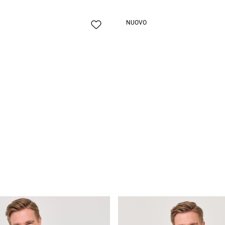
 corte
NUOVO
ia
 a maglia
a texture delicata
CHF 29.95
Polo dalla texture delicata