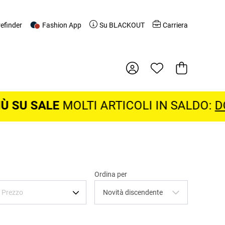
refinder
Fashion App
Su BLACKOUT
Carriera
Cestino della
LE
MOLTI ARTICOLI IN SALDO:
DONNE SA
Ordina per
Prezzo
Novità discendente