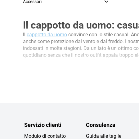
Accessori
Il cappotto da uomo: casu
Il
cappotto da uomo
convince con lo stile casual. Anc
anche come protezione dal vento e dal freddo. I nostr
indossati in molte stagioni. Da un lato è un ottimo com
quotidiano senza che il nostro outfit appaia troppo 
Servizio clienti
Consulenza
Modulo di contatto
Guida alle taglie