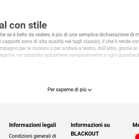
al con stile
he se è bello da vedere, è più di una semplice dichiarazione di m
i cappotti sono di alta qualità nei tagli classici, il che li ren
pagno per le riunioni o per andare a teatro, dall’altro, grazie ai 
elegante: un cappotto appartiene semplicemente a ogni guardaro
Per saperne di più
Informazioni legali
Informazioni su
Me
BLACKOUT
Condizioni generali di