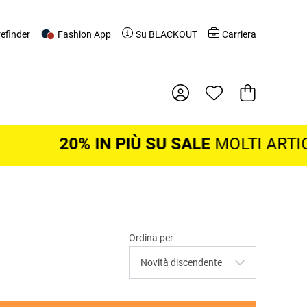
refinder
Fashion App
Su BLACKOUT
Carriera
Cestino della
20% IN PIÙ SU SALE
MOLTI ARTICOL
Ordina per
Novità discendente