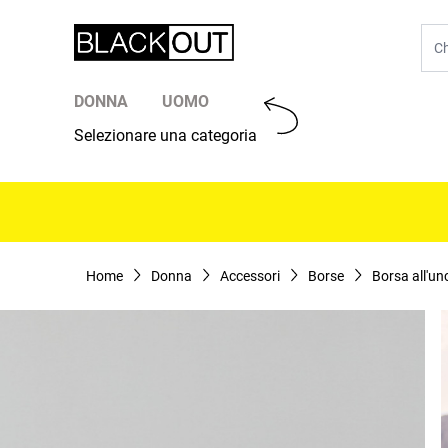
Salta al contenuto
Cer
DONNA
UOMO
Selezionare una categoria
Home
Donna
Accessori
Borse
Borsa all'un