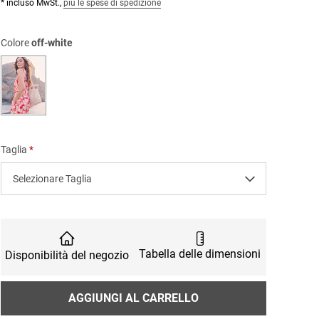
* incluso MwSt.,
più le spese di spedizione
Colore
off-white
off-white
Taglia
Selezionare Taglia
Tabella delle dimensioni
Disponibilità del negozio
Quantità
AGGIUNGI AL CARRELLO