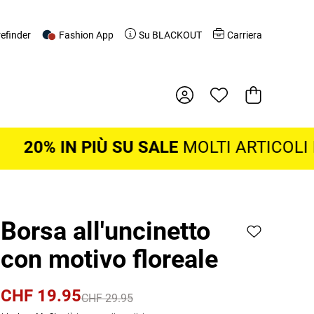
refinder
Fashion App
Su BLACKOUT
Carriera
Cestino della
 IN PIÙ SU SALE
MOLTI ARTICOLI IN SA
Borsa all'uncinetto
con motivo floreale
CHF 19.95
CHF 29.95