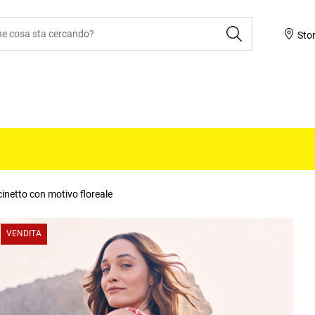
ca
Sto
20%
cinetto con motivo floreale
VENDITA