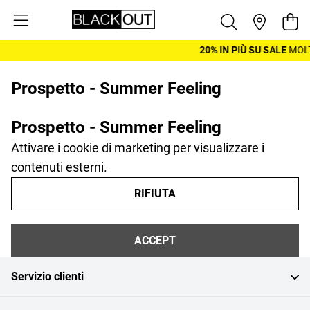
Salta al contenuto
Cest
20% IN PIÙ SU SALE
MOLT
Prospetto - Summer Feeling
Prospetto - Summer Feeling
Attivare i cookie di marketing per visualizzare i
contenuti esterni.
RIFIUTA
ACCEPT
Servizio clienti