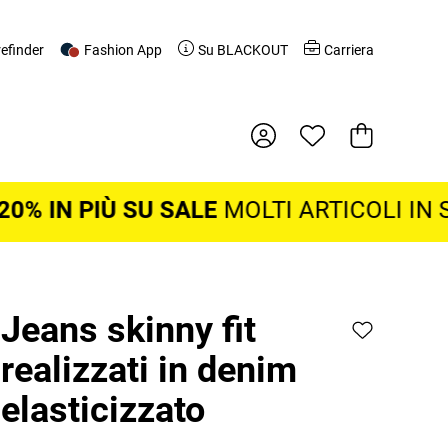
refinder
Fashion App
Su BLACKOUT
Carriera
Cestino della
N PIÙ SU SALE
MOLTI ARTICOLI IN SALD
Jeans skinny fit
realizzati in denim
elasticizzato