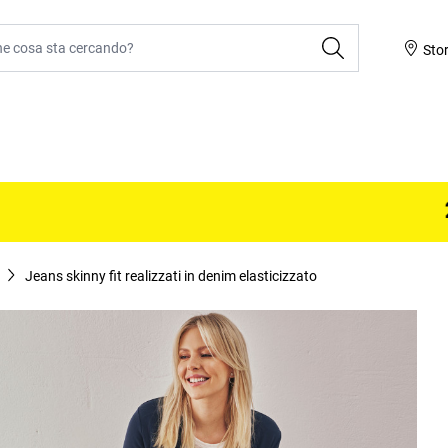
ca
Sto
20% I
Jeans skinny fit realizzati in denim elasticizzato